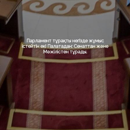
Парламент тұрақты негізде жұмыс
істейтін екі Палатадан: Сенаттан және
Мәжілістен тұрады.