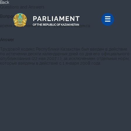
Back
Questions and Answers
Вопрос
время вступление в силу трудового кодекса
Answer
Трудовой кодекс Республики Казахстан был введен в действие
по истечении десяти календарных дней со дня его официального
опубликования (22 мая 2007 г.), за исключением отдельных норм,
которые введены в действие с 1 января 2008 года