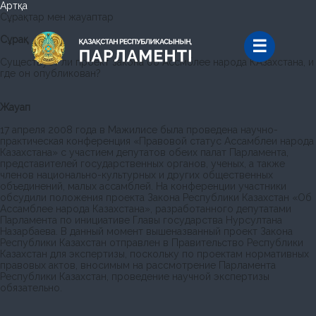
Артқа
Сұрақтар мен жауаптар
Сұрақ
Существует ли проект закона об Ассмблее народа КАзахстана, и
где он опубликован?
Жауап
17 апреля 2008 года в Мажилисе была проведена научно-
практическая конференция «Правовой статус Ассамблеи народа
Казахстана» с участием депутатов обеих палат Парламента,
представителей государственных органов, ученых, а также
членов национально-культурных и других общественных
объединений, малых ассамблей. На конференции участники
обсудили положения проекта Закона Республики Казахстан «Об
Ассамблее народа Казахстана», разработанного депутатами
Парламента по инициативе Главы государства Нурсултана
Назарбаева. В данный момент вышеназванный проект Закона
Республики Казахстан отправлен в Правительство Республики
Казахстан для экспертизы, поскольку по проектам нормативных
правовых актов, вносимым на рассмотрение Парламента
Республики Казахстан, проведение научной экспертизы
обязательно.