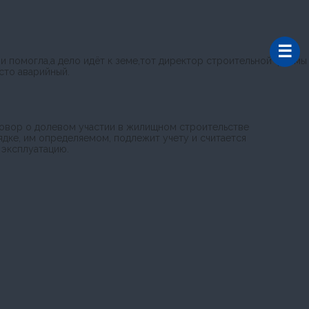
и помогла,а дело идёт к земе,тот директор строительной фирмы
сто аварийный.
говор о долевом участии в жилищном строительстве
дке, им определяемом, подлежит учету и считается
 эксплуатацию.