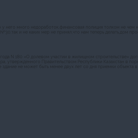
 у него много недоработок,финансовая полиция толком не чем н
30,так и не каких мер не принял,что нам теперь делать,дом про
6 года N 180 «О долевом участии в жилищном строительстве» до
ра, утвержденного Правительством Республики Казахстан в поря
 здание не может быть менее двух лет со дня приемки объекта в