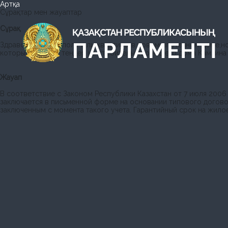
Артқа
Сұрақтар мен жауаптар
Сұрақ
Здравствуйте!Мы получили квартиры в новом ипотечном доме,но
который выиграл тендер на строительство нашего дома Камзина №
Жауап
В соответствие с Законом Республики Казахстан от 7 июля 200
заключается в письменной форме на основании типового догово
заключенным с момента такого учета. Гарантийный срок на жилое