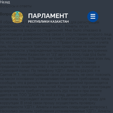
Назад
Вопросы и ответы
Вопрос
Я обратился в отдел дорожной полиции для регистрации
доверенности на управление ТС (в г. Алматы, по ул.
Космонавтов (рядом со стадионом)). Мне было отказано в
регистрации доверенности в связи с отсутствием второго лица,
указанного в доверенности в момент регистрации, несмотря на
то, что документы, требуемые п. 7 Правил регистрации и учета
лиц, пользующихся транспортными средствами на основании
доверенности, утвержденные приказом министра внутренних
дел Республики Казахстан от "23" августа 2005 года 504 были
предоставлены. В Правилах не требуется присутствия всех лиц
указанных в доверенности, равно как и нет требований
предъявить свидетельство о прохождении тех. осмотра и
страховой полис. По телефону УДП г. Алматы 924300, г-н
Саитов М.З., не сообщивший свою должность, не смог пояснить
на каком основании устанавливаются данные требования, лишь
сообщив, что в результате данных мероприятий производятся
аресты криминальных личностей. Кроме этого, при регистрации
доверенности требуется заплатить 250 тенге и при оплате
дается чек ТОО "ДАНА".На мой взгляд, данные требования
незаконны, порождают волокиту и благоприятную среду для
коррупции. В этой связи прошу осуществить проверку
деятельности УДП г. Алматы и выяснить следующие вопросы:1.
Насколько законны требования устанавливаемые УДП г. Алматы