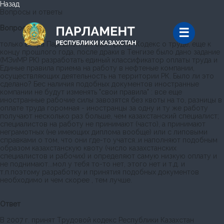
Назад
Вопросы и ответы
Вопрос
только вчера Парламентом был принят Кодекс о труде, еще к
концу прошлого года, после драки в Тенгизе было дано задание
(МЭиМР РК) разработать единый классификатор оплаты труда и
Единые правила приема на работу в нефтеные компании,
осуществляющих деятельность на территории РК. Было ли это
сделано? Бес наличия подобных документов иностранные
компании не будут изменять "свои правила" : все еще
иностранные рабочие силы завозятся без квоты на то, разницы в
оплате труда горомная - иностранцы за одну и ту же работу
получают несколько раз больше, чем казахстанский специалист;
специалистов на работу не принимают (часто), а принимают
неграмотных (не имеющих диплома вообще) или с липовыми
справками о том, что они где-то учатся..и наполняют подобным
образом казахстанскую квоту (число казахстанских
специалистов и рабочих) и определяют самую низкую оплату и
не поднимают...мол у тебя то-то нет, этого нет и т.д. и
т.п.поэтому разработку и принятия подобных документов
необходимо и чем скорее , тем лучше.
Ответ
В 2007 г. принят Трудовой кодекс Республики Казахстан