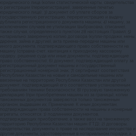
юридического лица (копии статистической карты, свидетельства
о регистрации (перерегистрации), заверенные печатью
юридического лица); 3) документ об уплате сборов за
государственную регистрацию, перерегистрацию и выдачу
дубликата регистрационного документа машины; 4) машину, за
исключением случаев ее утилизации (выбраковка, списание),
также случая, определенного пунктом 28 настоящих Правил; 5)
нотариально заверенную копию договора (купли-продажи, мены,
дарения, займа и другие), акта приема-передачи машины или
иного документа, подтверждающего право собственности на
машину (справка-счет, квитанция к приходному кассовому
ордеру, решение суда или иные документы, подтверждающие
право собственности); 6) документ, подтверждающий оплату за
регистрационный документ машины и государственный
регистрационный номерной знак; 7) сертификат соответствия
Республики Казахстан на новые и самодельные машины или
ввезенные на территорию Республики Казахстан или другой
документ, подтверждающий его соответствие установленным
требованиям техники безопасности; 8) грузовую таможенную
декларацию (при приобретении машины из за границы), копии
таможенных документов заверяются только таможенным
органом, выдавшим их; Примечание. К иным документам,
подтверждающим права собственности на машины и номерные
агрегаты, относятся: 1) подлинники документов,
подтверждающих приобретение, а также ввоз на таможенную
территорию Республики Казахстан машин (ГТД); 2) договоры,
свидетельства, документы о праве на наследование имущества и
другие документы, удостоверенные в нотариальном порядке, а