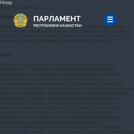
Назад
Вопросы и ответы
Вопрос
Здравствуйте, интересует вопрос при покупке квадроцикла
нужно ли регистрировать данное мотосредство в гос.органах?
Если, да, то в каких, и какие документы необходимы? И нужно ли
наличие прав на управление данным видом транспорта?
Ответ
Вопросы государственной регистрации квадроциклов
регулируются Правилами государственной регистрации
тракторов и изготовленных на их базе самоходных шасси и
механизмов, прицепов к ним, включая прицепы со
смонтированным специальным оборудованием, самоходных
сельскохозяйственных, мелиоративных и дорожно-строительных
машин и механизмов, а также специальных машин повышенной
проходимости (далее - Правила), утвержденными Приказом
Заместителя Премьер-Министра Республики Казахстан-
Министра сельского хозяйства Республики Казахстан от 8
сентября 2003 г. № 467. Государственная регистрация
тракторов и изготовленных на их базе самоходных шасси и
механизмов, прицепов к ним, включая прицепы со
смонтированным специальным оборудованием, самоходных
сельскохозяйственных, мелиоративных и дорожно-строительных