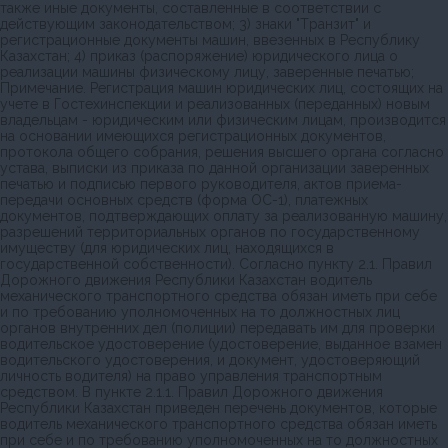
также иные документы, составленные в соответствии с
действующим законодательством; 3) знаки "Транзит" и
регистрационные документы машин, ввезенных в Республику
Казахстан; 4) приказ (распоряжение) юридического лица о
реализации машины физическому лицу, заверенные печатью;
Примечание. Регистрация машин юридических лиц, состоящих на
учете в Гостехинспекции и реализованных (переданных) новым
владельцам - юридическим или физическим лицам, производится
на основании имеющихся регистрационных документов,
протокола общего собрания, решения высшего органа согласно
устава, выписки из приказа по данной организации заверенных
печатью и подписью первого руководителя, актов приема-
передачи основных средств (форма ОС-1), платежных
документов, подтверждающих оплату за реализованную машину,
разрешений территориальных органов по государственному
имуществу (для юридических лиц, находящихся в
государственной собственности). Согласно пункту 2.1. Правил
Дорожного движения Республики Казахстан водитель
механического транспортного средства обязан иметь при себе
и по требованию уполномоченных на то должностных лиц
органов внутренних дел (полиции) передавать им для проверки
водительское удостоверение (удостоверение, выданное взамен
водительского удостоверения, и документ, удостоверяющий
личность водителя) на право управления транспортным
средством. В пункте 2.1.1. Правил Дорожного движения
Республики Казахстан приведен перечень документов, которые
водитель механического транспортного средства обязан иметь
при себе и по требованию уполномоченных на то должностных