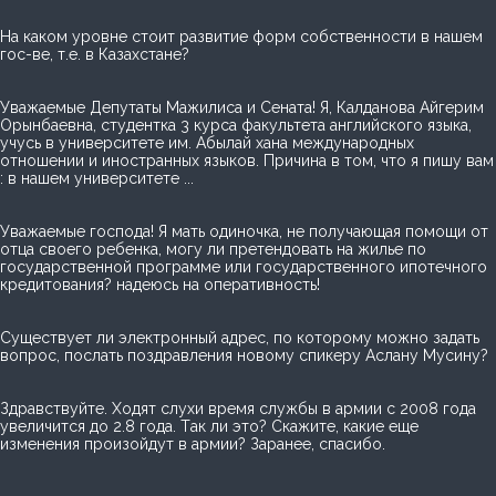
На каком уровне стоит развитие форм собственности в нашем
гос-ве, т.е. в Казахстане?
Уважаемые Депутаты Мажилиса и Сената! Я, Калданова Айгерим
Орынбаевна, студентка 3 курса факультета английского языка,
учусь в университете им. Абылай хана международных
отношении и иностранных языков. Причина в том, что я пишу вам
: в нашем университете ...
Уважаемые господа! Я мать одиночка, не получающая помощи от
отца своего ребенка, могу ли претендовать на жилье по
государственной программе или государственного ипотечного
кредитования? надеюсь на оперативность!
Cуществует ли электронный адрес, по которому можно задать
вопрос, послать поздравления новому спикеру Аслану Мусину?
Здравствуйте. Ходят слухи время службы в армии с 2008 года
увеличится до 2.8 года. Так ли это? Скажите, какие еще
изменения произойдут в армии? Заранее, спасибо.