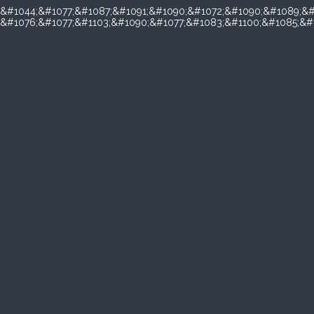
&#1044;&#1077;&#1087;&#1091;&#1090;&#1072;&#1090;&#1089;&#
&#1076;&#1077;&#1103;&#1090;&#1077;&#1083;&#1100;&#1085;&#