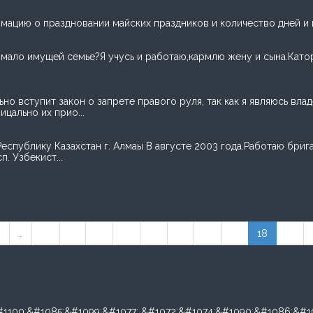
мацию о праздновании майских праздников и количество дней и и
 мало имущей семье?Я учусь и работаю,кармлю жену и сына.Катор
но вступит закон о запрете правого руля, так как я являюсь вл
цально их прио...
 Республику Казахстан г. Алмаы В августе 2003 года.Работаю бр
. Узбекист...
«
…
10
11
12
13
14
15
16
17
18
19
#1100;&#1085;&#1099;&#1077; &#1072;&#1074;&#1090;&#1086;&#