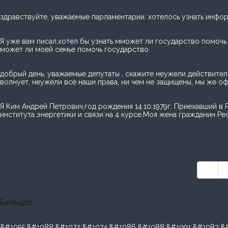
здравствуйте, уважаемые парламентарии. хотелось узнать инфор
Я уже вам писал,хотел бы узнать мможет ли государство помочь
может ли моей семье помочь государство.
добрый день, уважаемые депутаты , скажите неужели действитель
волнует, неужели все наши права, ни чем не защищены, мы же офи
Я Ким Андрей Петрович,год рождения 14.10.1979г. Приехавший в
института энергетики и связи на 4 курсе.Моя жена гражданин Респ
««
Бөлімдер
&#1055;&#1088;&#1072;&#1074;&#1086;&#1088;&#1091;&#1083;&