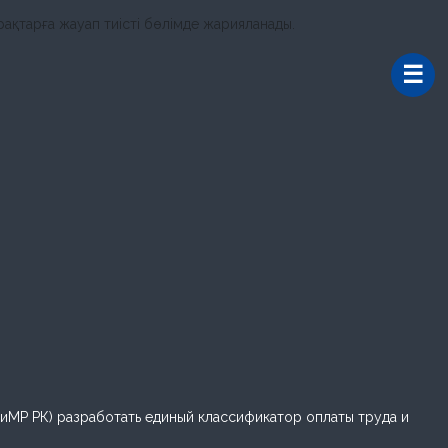
ақтарға жауап тиісті бөлімде жарияланады.
ЭиМР РК) разработать единый классификатор оплаты труда и