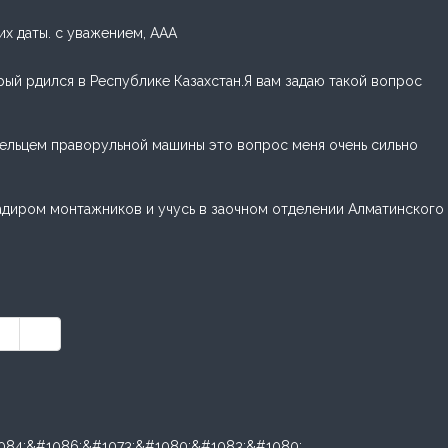
х даты. с уважением, ААА
ый рдился в Республике Казахстан.Я вам задаю такой вопрос
адельцем праворульной машины это вопрос меня очень сильно
игадиром монтажников и учусь в заочном отделении Алматинского
»
»»
1084;&#1086;&#1073;&#1080;&#1083;&#1080;