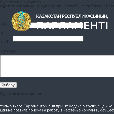
Сұрақтар мен жауаптар
Құрметті пайдаланушы, бұл айдарда Қазақстан Республикасы Парла
Аты
*
E-
*
mail
Мазмұны
Сұрақтар мен жауаптар
только вчера Парламентом был принят Кодекс о труде, еще к ко
Единые правила приема на работу в нефтеные компании, осущест