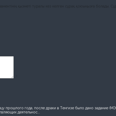
ментінің қызметі туралы кез келген сұрақ қоюыңызға болады. Сұр
*
нцу прошлого года, после драки в Тенгизе было дано задание (М
вляющих деятельнос...