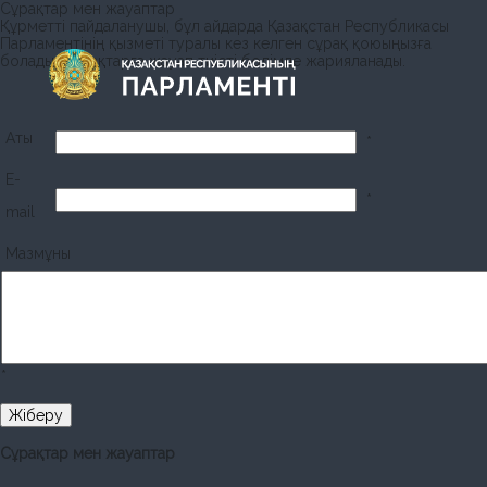
Сұрақтар мен жауаптар
Құрметті пайдаланушы, бұл айдарда Қазақстан Республикасы
Парламентінің қызметі туралы кез келген сұрақ қоюыңызға
болады. Сұрақтарға жауап тиісті бөлімде жарияланады.
Аты
*
E-
*
mail
Мазмұны
*
Сұрақтар мен жауаптар