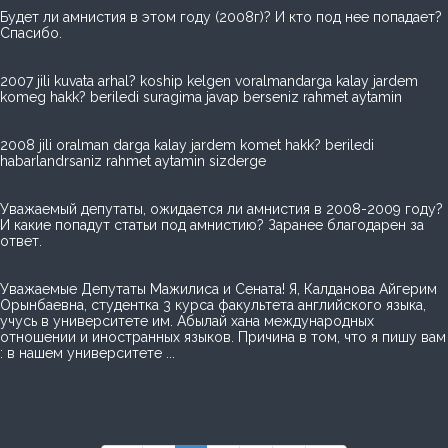
Будет ли амнистия в этом году (2008г)? И кто под нее попадает?
Спасибо.
2007 jili kuvata arhal? koship kelgen voralmandarga kalay jardem
komeg hakk? beriledi suragima javap berseniz rahmet aytamin
2008 jili oralman darga kalay jardem komet hakk? berіledі
habarlandrsaniz rahmet aytamin sizderge
Уважаемый депутаты, ожидается ли амнистия в 2008-2009 году?
И какие попадут статьи под амнистию? Заранее благодарен за
ответ.
Уважаемые Депутаты Мажилиса и Сената! Я, Калданова Айгерим
Орынбаевна, студентка 3 курса факультета английского языка,
учусь в университете им. Абылай хана международных
отношении и иностранных языков. Причина в том, что я пишу вам
: в нашем университете ...