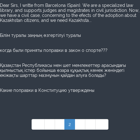
Dear Sirs, I writte from Barcelona (Spain). We are a specialized law
library, and supports judges and magistrates in civil jurisdiction. Now,
we have a civil case, concerning to the efects of the adoption about
Kazakhstan citizens, and we need Kazakhsta...
Білім туралы заңның өзгертілуі туралы
когда были приняты поправки в закон о спорте???
Қазақстан Республикасы мен шет мемлекеттер арасындағы
қылмыстық істер бойынша өзара құқықтық көмек жөніндегі
екіжақты шарттар мазмұнын қайдан алуға болады?
Какие поправки в Конституцию утверждены
««
«
1
2
3
»
»»