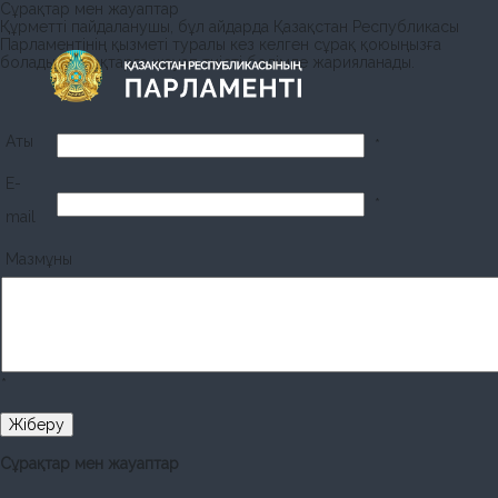
Сұрақтар мен жауаптар
Құрметті пайдаланушы, бұл айдарда Қазақстан Республикасы
Парламентінің қызметі туралы кез келген сұрақ қоюыңызға
болады. Сұрақтарға жауап тиісті бөлімде жарияланады.
Аты
*
E-
*
mail
Мазмұны
*
Сұрақтар мен жауаптар